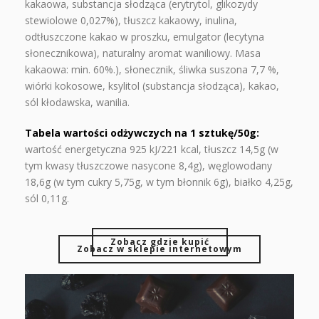
kakaowa, substancja słodząca (erytrytol, glikozydy
stewiolowe 0,027%), tłuszcz kakaowy, inulina,
odtłuszczone kakao w proszku, emulgator (lecytyna
słonecznikowa), naturalny aromat waniliowy. Masa
kakaowa: min. 60%.), słonecznik, śliwka suszona 7,7 %,
wiórki kokosowe, ksylitol (substancja słodząca), kakao,
sól kłodawska, wanilia.
Tabela wartości odżywczych na 1 sztukę/50g:
wartość energetyczna 925 kJ/221 kcal, tłuszcz 14,5g (w
tym kwasy tłuszczowe nasycone 8,4g), węglowodany
18,6g (w tym cukry 5,75g, w tym błonnik 6g), białko 4,25g,
sól 0,11g.
Zobacz gdzie kupić
Zobacz w sklepie internetowym