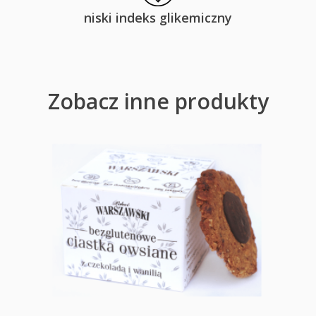
niski indeks glikemiczny
Zobacz inne produkty
CIASTKA OWSIANE Z CZEKOLADĄ I
WANILIĄ