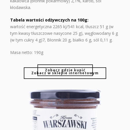
kakaowca (błonnik pokarmowy) 2,1%, karob, sól
kłodawska.
Tabela wartości odżywczych na 100g:
wartość energetyczna 2265 kJ/541 kcal, tłuszcz 51 g (w
tym kwasy tłuszczowe nasycone 25 g), węglowodany 6 g
(w tym cukry 4 g)7, Błonnik 20 g, białko 6 g, sól 0,11 g.
Masa netto: 190g
Zobacz gdzie kupić
Zobacz w sklepie internetowym